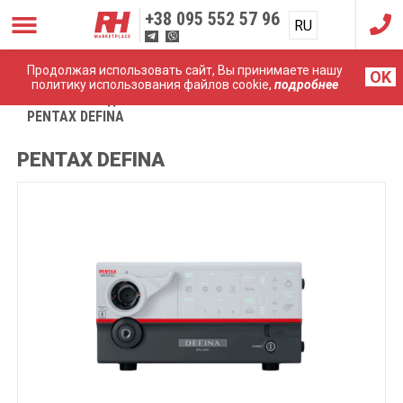
+38
095 552 57 96
RU
UA
Продолжая использовать сайт, Вы принимаете нашу
OK
политику использования файлов cookie,
подробнее
Главная
Эндоскопические системы
PENTAX DEFINA
PENTAX DEFINA