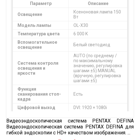
Параметр
Описание
Ксеноновая лампа 150
Освещение
Вт
Модель лампы
OL-X30
Температура цвета
6 000 K
Вспомогательное
Белый светодиод
освещение
AUTO (по среднему /
по максимальному
Система контроля
значению, регулировка
освещения и
шагами ±5) MANUAL
яркости
(вручную, регулировка
шагами ±5)
Функция
сканирования стоп-
Есть
кадра
Цифровой выход
DVI: 1920 × 1080i
Аналоговый выход
RGB, Y/C
Видеоэндоскопическая система PENTAX DEFINA
Прибор хранения
Флэш-память USB
Видеоэндоскопическая система PENTAX DEFINA для
изображений
(FAT32)
гибкой эндоскопии с HD+ качеством изображения. ...