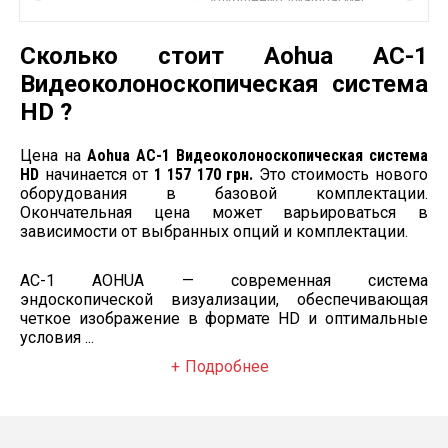
улучшения диафрагмы
Увеличение
Четыре уровня увеличения
изображения
деталей
Сколько стоит Aohua AC-1
Автоматический и ручной,
Видеоколоноскопическая система
Режимы работы
умный запуск
HD ?
Автоматическое
Да
отключение
Цена на
Aohua AC-1 Видеоколоноскопическая система
Монитор
Медицинский 19” HD
HD
начинается от
1 157 170 грн.
Это стоимость нового
Металлический,
оборудования в базовой комплектации.
Коляска
мобильный
Окончательная цена может варьироваться в
зависимости от выбранных опций и комплектации.
Инсуфлятор, ирригатор,
Дополнительная
течеискатель
комплектация
(опционально)
AC-1 AOHUA — современная система
эндоскопической визуализации, обеспечивающая
четкое изображение в формате HD и оптимальные
условия ...
Подробнее