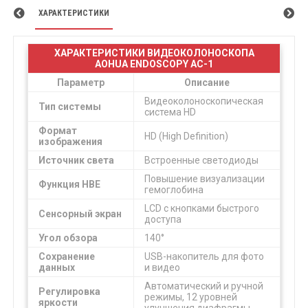
ХАРАКТЕРИСТИКИ
ХАРАКТЕРИСТИКИ ВИДЕОКОЛОНОСКОПА
AOHUA ENDOSCOPY AC-1
Параметр
Описание
Видеоколоноскопическая
Тип системы
система HD
Формат
HD (High Definition)
изображения
Источник света
Встроенные светодиоды
Повышение визуализации
Функция HBE
гемоглобина
LCD с кнопками быстрого
Сенсорный экран
доступа
Угол обзора
140°
Сохранение
USB-накопитель для фото
данных
и видео
Автоматический и ручной
Регулировка
режимы, 12 уровней
яркости