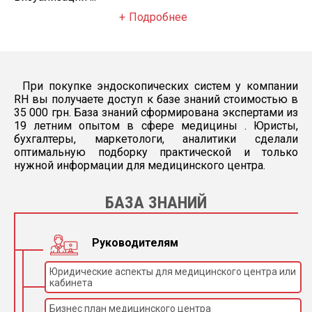
Подробнее
Входное
100–240 В, 50/60 Гц
напряжение
Источник света
LED холодный свет
Мощность
100 Вт
источника света
При покупке эндоскопических систем у компании
Цветовая
RH вы получаете доступ к базе знаний стоимостью в
6500 K
температура
35 000 грн. База знаний сформирована экспертами из
19 летним опытом в сфере медицины . Юристы,
Световой поток
1800 лм
бухгалтеры, маркетологи, аналитики сделали
Уровни яркости
10
оптимальную подборку практической и только
нужной информации для медицинского центра.
Уровень шума
< 50 дБ
Ресурс LED-модуля
≥ 60 000 часов
БАЗА ЗНАНИЙ
Длина
световодного
3 м
кабеля
Руководителям
Срок службы
5 лет
камеры
Юридические аспекты для медицинского центра или
Лапароскопия,
кабинета
урология, гинекология,
Области
артроскопия, ЛОР-
применения
хирургия, общая
Бизнес план медицинского центра