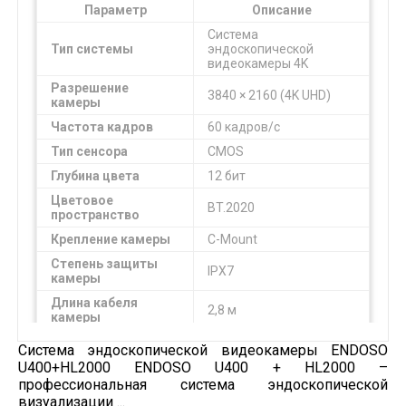
Параметр
Описание
Система
Тип системы
эндоскопической
видеокамеры 4K
Разрешение
3840 × 2160 (4K UHD)
камеры
Частота кадров
60 кадров/с
Тип сенсора
CMOS
Глубина цвета
12 бит
Цветовое
BT.2020
пространство
Крепление камеры
C-Mount
Степень защиты
IPX7
камеры
Длина кабеля
2,8 м
камеры
Запись видео
4K одним нажатием
Система эндоскопической видеокамеры ENDOSO
U400+HL2000 ENDOSO U400 + HL2000 –
Видеовыходы
HDMI ×1, DVI ×1, SDI ×1
профессиональная система эндоскопической
Дополнительные
12G-SDI, 3G-SDI, HDMI
визуализации ...
интерфейсы
2.0, DVI