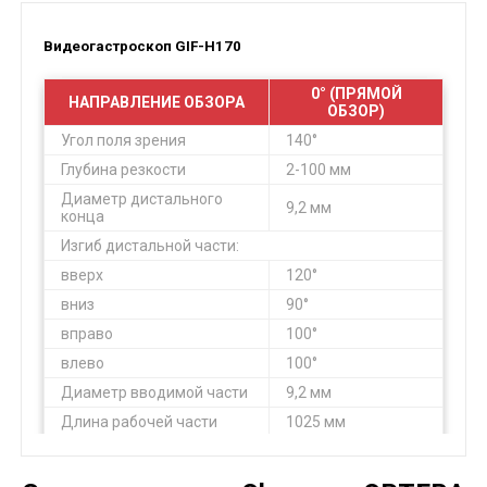
Видеогастроскоп GIF-H170
0° (ПРЯМОЙ
НАПРАВЛЕНИЕ ОБЗОРА
ОБЗОР)
Угол поля зрения
140°
Глубина резкости
2-100 мм
Диаметр дистального
9,2 мм
конца
Изгиб дистальной части:
вверх
120°
вниз
90°
вправо
100°
влево
100°
Диаметр вводимой части
9,2 мм
Длина рабочей части
1025 мм
Длина общая
1345 мм
Инструментальный канал
2,8 мм