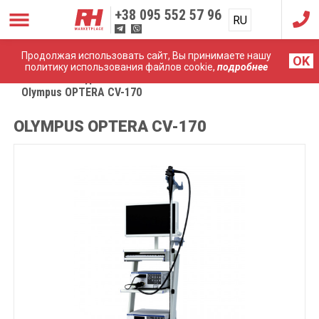
+38
095 552 57 96
RU
UA
Продолжая использовать сайт, Вы принимаете нашу
OK
политику использования файлов cookie,
подробнее
Главная
Эндоскопические системы
Olympus OPTERA CV-170
OLYMPUS OPTERA CV-170