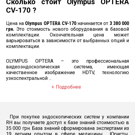
Сколько стоит Olympus OPTERA
CV-170 ?
Видеоколоноскоп CF-H170L
Цена на
Olympus OPTERA CV-170
начинается от
3 380 000
0° (ПРЯМОЙ
НАПРАВЛЕНИЕ ОБЗОРА
грн.
Это стоимость нового оборудования в базовой
ОБЗОР)
комплектации. Окончательная цена может
Угол поля зрения
170°
варьироваться в зависимости от выбранных опций и
комплектации.
Глубина резкости
2-100 мм
Диаметр дистального
12,8 мм
конца
OLYMPUS OPTERA – это профессиональная
видеоэндоскопическая система, имеющая
Изгиб дистальной части:
качественное изображение HDTV, технологию
вверх
180°
узкоспектральной ...
вниз
180°
Подробнее
вправо
160°
влево
160°
Диаметр вводимой части
12,8 мм
При покупке эндоскопических систем у компании
Длина рабочей части
1680 мм
RH вы получаете доступ к базе знаний стоимостью в
Длина общая
2005 мм
35 000 грн. База знаний сформирована экспертами из
Инструментальный канал
3,7 мм
19 летним опытом в сфере медицины . Юристы,