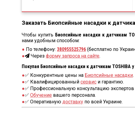
Заказать Биопсийные насадки к датчика
Чтобы купить
Биопсийные насадки к датчикам TO
нами удобным способом:
По телефону:
380955525796
(бесплатно по Украин
Через
форму запроса на сайте
.
Покупая Биопсийные насадки к датчикам TOSHIBA у 
✅ Конкурентные цены на
Биопсийные насадки
.
✅ Квалифицированный
сервис
и гарантию.
✅ Профессиональную консультацию экспертов 
✅
Обучение
вашего персонала.
✅ Оперативную
доставку
по всей Украине.