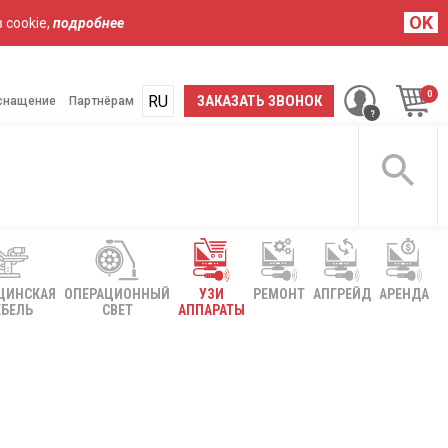
OK
 cookie,
подробнее
RU
UA
ЗАКАЗАТЬ ЗВОНОК
снащение
Партнёрам
ЦИНСКАЯ
ОПЕРАЦИОННЫЙ
УЗИ
РЕМОНТ
АПГРЕЙД
АРЕНДА
БЕЛЬ
СВЕТ
АППАРАТЫ