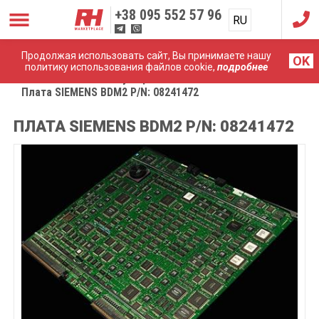
+38
095 552 57 96
RU
UA
Продолжая использовать сайт, Вы принимаете нашу
OK
политику использования файлов cookie,
подробнее
Главная
Комплектующие
Плата SIEMENS BDM2 P/N: 08241472
ПЛАТА SIEMENS BDM2 P/N: 08241472