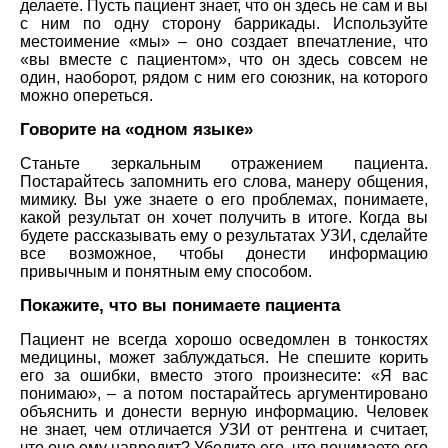
делаете. Пусть пациент знает, что он здесь не сам и вы
с ним по одну сторону баррикады. Используйте
местоимение «мы» – оно создает впечатление, что
«вы вместе с пациентом», что он здесь совсем не
один, наоборот, рядом с ним его союзник, на которого
можно опереться.
Говорите на «одном языке»
Станьте зеркальным отражением пациента.
Постарайтесь запомнить его слова, манеру общения,
мимику. Вы уже знаете о его проблемах, понимаете,
какой результат он хочет получить в итоге. Когда вы
будете рассказывать ему о результатах УЗИ, сделайте
все возможное, чтобы донести информацию
привычным и понятным ему способом.
Покажите, что вы понимаете пациента
Пациент не всегда хорошо осведомлен в тонкостях
медицины, может заблуждаться. Не спешите корить
его за ошибки, вместо этого произнесите: «Я вас
понимаю», – а потом постарайтесь аргументировано
объяснить и донести верную информацию. Человек
не знает, чем отличается УЗИ от рентгена и считает,
что оно ему навредит? Убедите его, что понимаете его