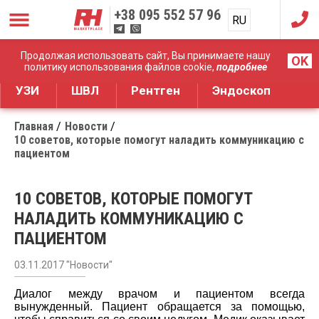
+38
095 552 57 96
RU
UA
Дистрибуция медицинского оборудования
Продолжая использовать сайт, Вы принимаете нашу
OK
политику использования файлов cookie,
подробнее
УЗИ
ШВЛ
Рентген
Эндоскоп
Главная
Новости
10 советов, которые помогут наладить коммуникацию с
пациентом
10 СОВЕТОВ, КОТОРЫЕ ПОМОГУТ
НАЛАДИТЬ КОММУНИКАЦИЮ С
ПАЦИЕНТОМ
03.11.2017 "Новости"
Диалог между врачом и пациентом всегда
вынужденный. Пациент обращается за помощью,