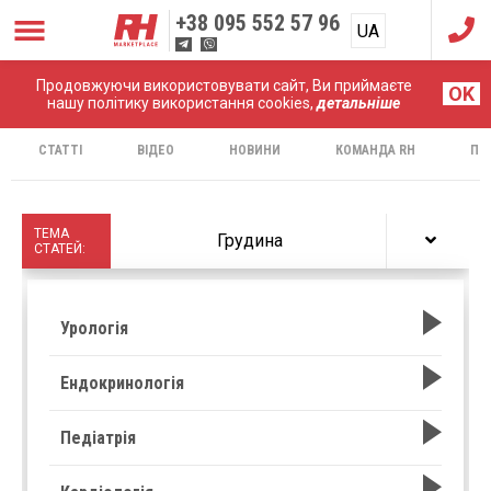
+38
095 552 57 96
UA
RU
Продовжуючи використовувати сайт, Ви приймаєте
Головна
Протоколи
OK
нашу політику використання cookies,
детальніше
СТАТТІ
ВІДЕО
НОВИНИ
КОМАНДА RH
ПР
ТЕМА
Грудина
СТАТЕЙ:
Урологія
Ендокринологія
Педіатрія