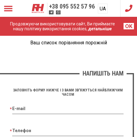
+38
095 552 57 96
UA
RU
Продовжуючи використовувати сайт, Ви приймаєте
OK
нашу політику використання cookies,
детальніше
Ваш список порівняння порожній
НАПИШІТЬ НАМ
ЗАПОВНІТЬ ФОРМУ НИЖЧЕ І З ВАМИ ЗВ'ЯЖУТЬСЯ НАЙБЛИЖЧИМ
ЧАСОМ
E-mail
Телефон