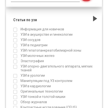
Статьи по узи
Информация для новичков
УЗИ в акушерстве и гинекологии
УЗИ сосудов
УЗИ в педиатрии
УЗИ гепатопанкреатобилиарной зоны
УЗИ молочных желез
Эластография
УЗИ опорно-двигательного аппарата, мягких
тканей
УЗИ в урологии
Манипуляции под УЗ контролем
УЗИ в кардиологии
Оригинальные технологии
УЗИ тонкой и толстой кишки
Обзор журналов
Контрастные исследования (CEUS)