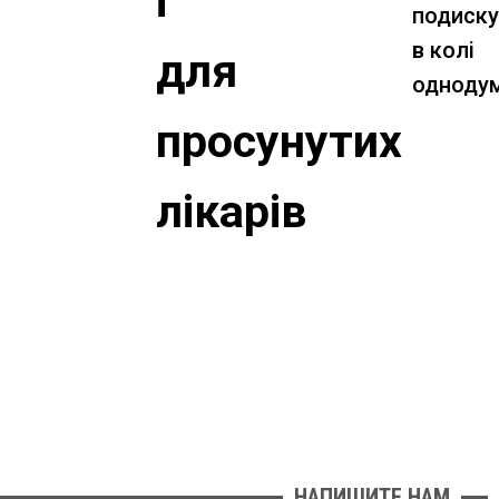
і
подиск
в колі
для
однодум
просунутих
лікарів
НАПИШИТЕ НАМ