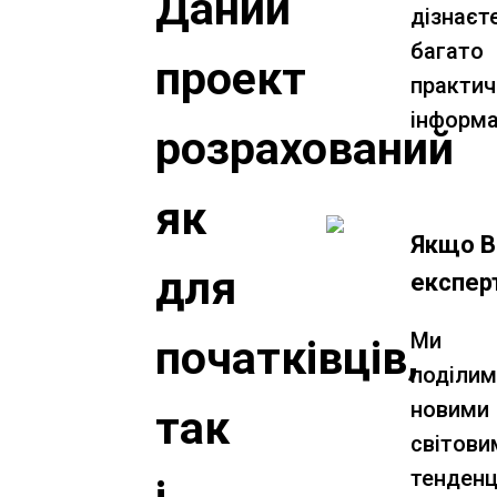
Даний
дізнаєт
багато
проект
практич
інформа
розрахований
як
Якщо В
для
експер
Ми
початківців,
поділи
новими
так
світови
тенденці