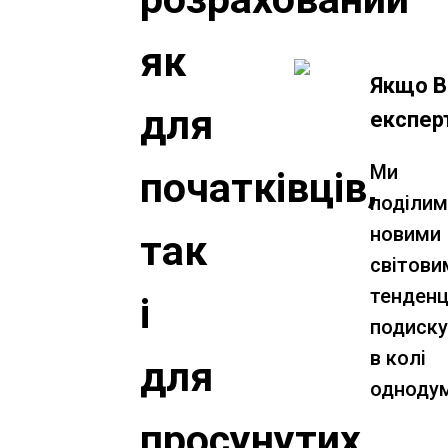
як
Якщо В
для
експер
Ми
початківців,
поділи
новими
так
світови
тенденці
і
подиск
в колі
для
однодум
просунутих