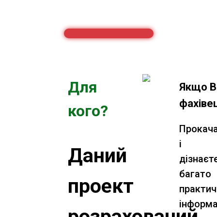
Для
Якщо В
фахіве
кого?
Прокач
і
Даний
дізнаєт
багато
проект
практич
інформа
розрахований