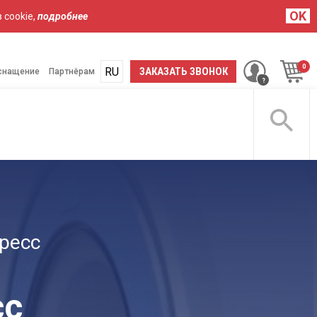
OK
 cookie,
подробнее
RU
ЗАКАЗАТЬ ЗВОНОК
снащение
Партнёрам
ЦИНСКАЯ
ОПЕРАЦИОННЫЙ
УЗИ
РЕМОНТ
АПГРЕЙД
АРЕНДА
БЕЛЬ
СВЕТ
АППАРАТЫ
ресс
сс