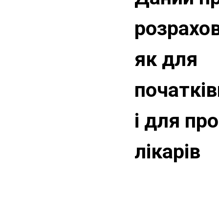
розрахо
як для
початків
і для пр
лікарів