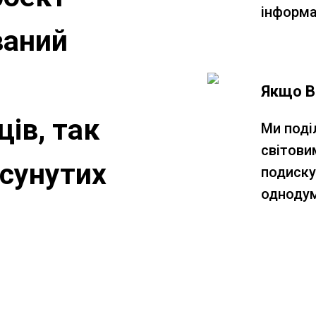
інформа
ваний
Якщо В
ців, так
Ми поді
світови
осунутих
подиску
однодум