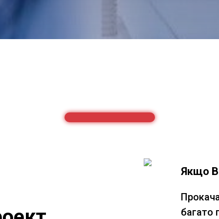
Якщо В
Прокача
роект
багато 