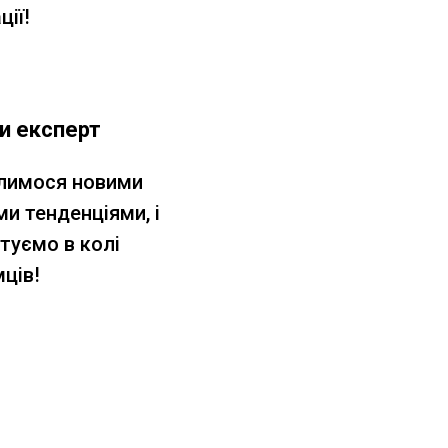
ції!
и експерт
лимося новими
ми тенденціями, і
туємо в колі
ців!