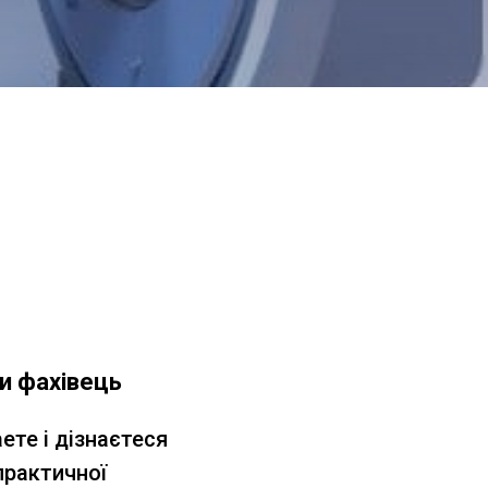
и фахівець
ете і дізнаєтеся
практичної