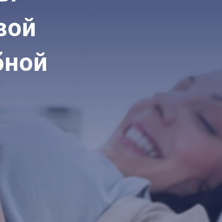
вой
бной