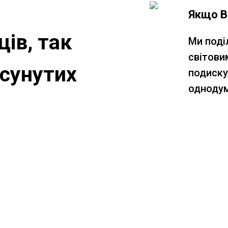
Якщо В
ців, так
Ми поді
світови
осунутих
подиску
однодум