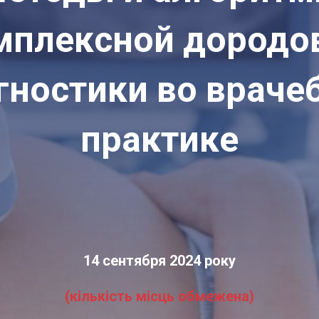
мплексной дородо
гностики во враче
практике
14 сентября 2024 року
(кількість місць обмежена)