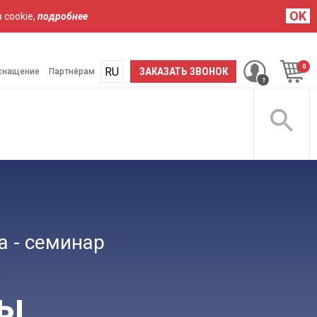
OK
 cookie,
подробнее
RU
ЗАКАЗАТЬ ЗВОНОК
снащение
Партнёрам
ЦИНСКАЯ
ОПЕРАЦИОННЫЙ
УЗИ
РЕМОНТ
АПГРЕЙД
АРЕНДА
БЕЛЬ
СВЕТ
АППАРАТЫ
 - семинар
мы