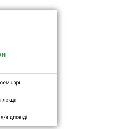
сті після
.09
рн
 семінарі
 лекції
я/відповіді