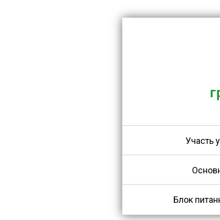
Ціна у
14
г
Участь у
Основн
Блок питан