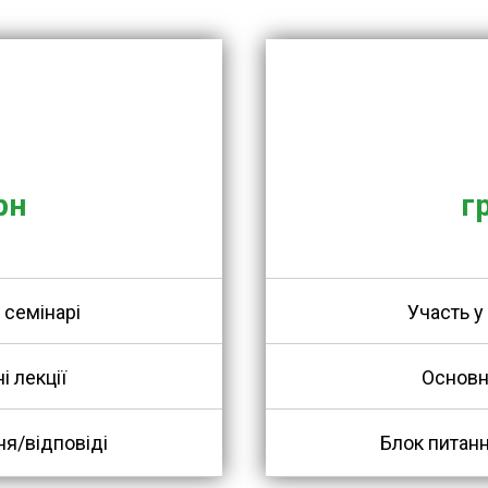
часті до
Ціна уча
.09
14
рн
г
 семінарі
Участь у
і лекції
Основні
ня/відповіді
Блок питанн