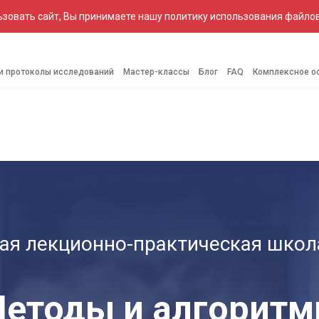
зовать сайт, Вы принимаете нашу политику использования файлов
 и протоколы исследований
Мастер-классы
Блог
FAQ
Комплексное о
КОПЫ
РЕНТГЕН
ЕНДОСКОПИЧЕСКИЕ
АНЕСТЕЗИОЛОГИЧЕСКОЕ
МЕДИ
АППАРАТЫ
СИСТЕМЫ
ОБОРУДОВАНИЕ
МЕ
ая лекционно-практическая школа
етоды и алгорит