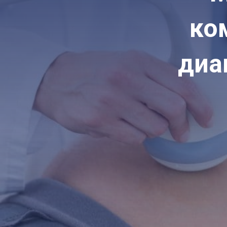
ко
диа