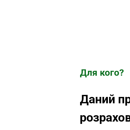
Для кого?
Даний п
розрахо