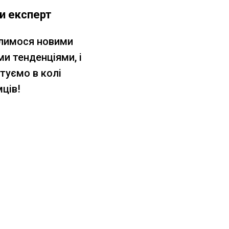
и експерт
лимося новими
ми тенденціями, і
туємо в колі
ців!