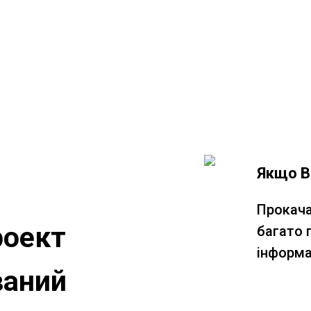
Якщо В
Прокача
роект
багато 
інформа
ваний