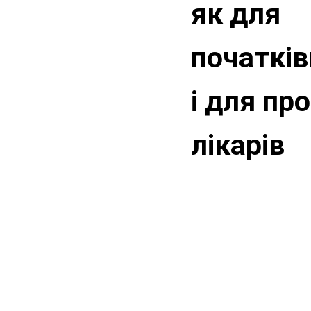
як для
початків
і для пр
лікарів