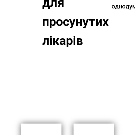
для
однодум
просунутих
лікарів