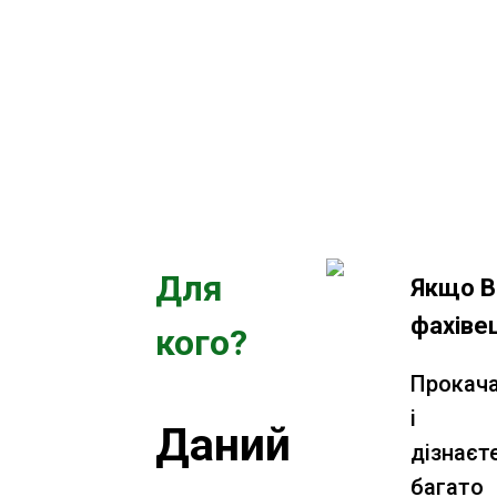
Для
Якщо В
фахіве
кого?
Прокач
і
Даний
дізнаєт
багато