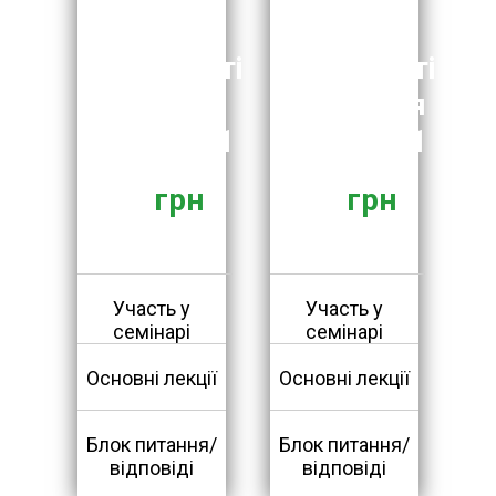
Ціна
Ціна
участі
участі
до
після
25.11
25.11
грн
грн
Участь у
Участь у
семінарі
семінарі
Основні лекції
Основні лекції
Блок питання/
Блок питання/
відповіді
відповіді