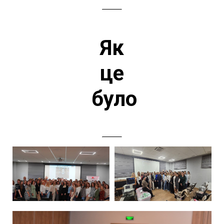
Як
це
було