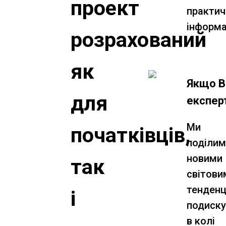
проект
практич
інформа
розрахований
як
Якщо В
для
експер
Ми
початківців,
поділи
новими
так
світови
тенденці
і
подиск
в колі