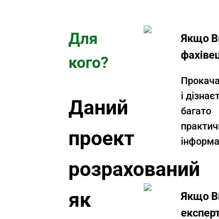
Для
Якщо В
фахіве
кого?
Прокача
і дізнає
Даний
багато
практич
проект
інформац
розрахований
як
Якщо В
експер