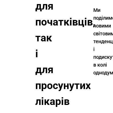
для
Ми
поділим
початківців,
новими
світови
так
тенденц
і
і
подиску
в колі
для
однодум
просунутих
лікарів