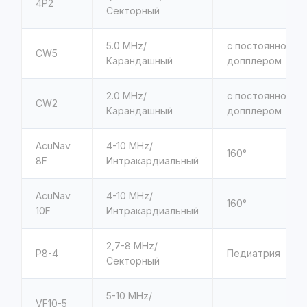
4P2
Секторный
5.0 MHz/
с постоянно – 
CW5
Карандашный
допплером
2.0 MHz/
с постоянно – 
CW2
Карандашный
допплером
AcuNav
4-10 MHz/
160°
8F
Интракардиальный
AcuNav
4-10 MHz/
160°
10F
Интракардиальный
2,7-8 MHz/
P8-4
Педиатрия
Секторный
5-10 MHz/
VF10-5