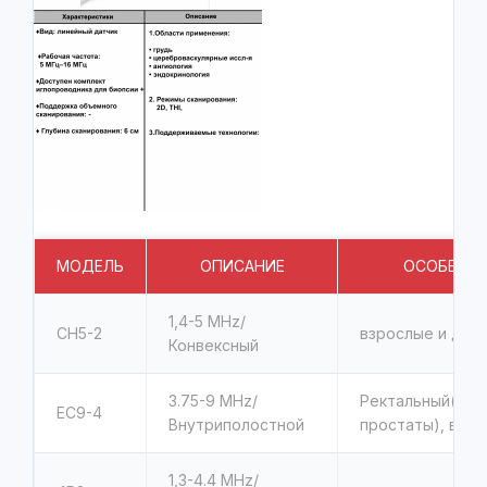
МОДЕЛЬ
ОПИСАНИЕ
ОСОБЕНН
1,4-5 MHz/
CH5-2
взрослые и дет
Конвексный
3.75-9 MHz/
Ректальный(исс
EC9-4
Внутриполостной
простаты), ваги
1,3-4.4 MHz/