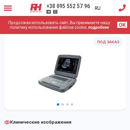
+38
095 552 57 96
RU
UA
Продолжая использовать сайт, Вы принимаете нашу
OK
Главная
/
УЗИ Аппараты
/
Siemens (Acuson)
/
Siemens
политику использования файлов cookie,
подробнее
Acuson P500
ПОД ЗАКАЗ
Клинические изображения